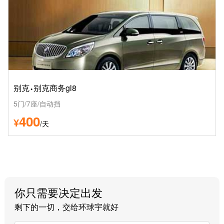
·
别克
别克商务gl8
5门/7座/自动挡
400
¥
/天
你只需要决定出发
剩下的一切，交给环球宇就好