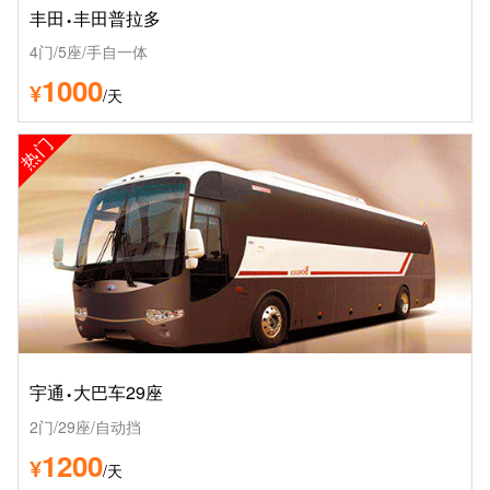
·
丰田
丰田普拉多
4门/5座/手自一体
1000
¥
/天
热门
·
宇通
大巴车29座
2门/29座/自动挡
1200
¥
/天