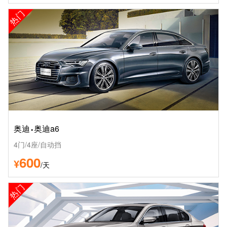
热门
·
奥迪
奥迪a6
4门/4座/自动挡
600
¥
/天
热门