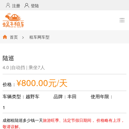

注册

登陆
首页
>
租车网车型

陆巡
4.0 |自动挡 | 乘坐7人
¥800.00元/天
价格：
车辆类型：越野车
品牌：丰田
使用年限：
1
成都租陆巡多少钱一天
旅游旺季、法定节假日期间， 价格略有上浮，
敬请谅解。