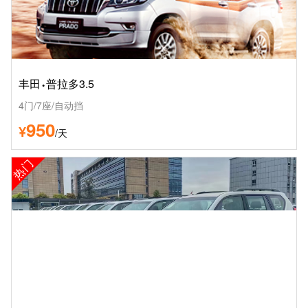
·
丰田
普拉多3.5
4门/7座/自动挡
950
¥
/天
热门