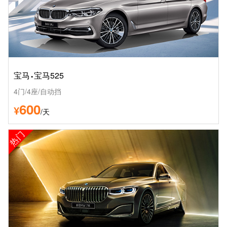
·
宝马
宝马525
4门/4座/自动挡
600
¥
/天
热门