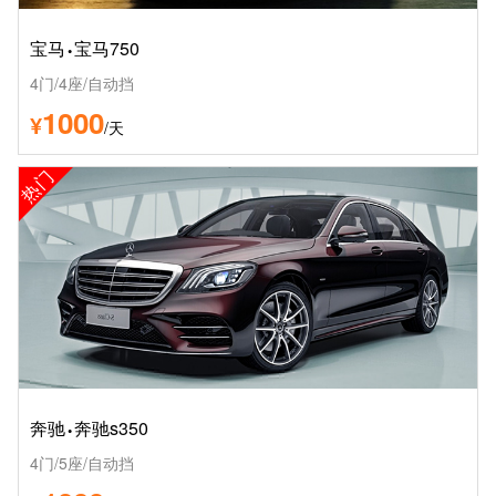
·
宝马
宝马750
4门/4座/自动挡
1000
¥
/天
热门
·
奔驰
奔驰s350
4门/5座/自动挡