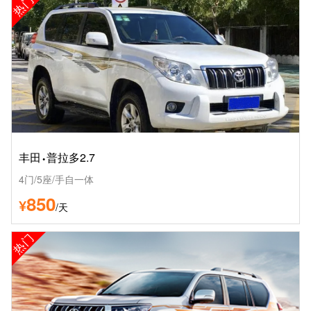
热门
·
丰田
普拉多2.7
4门/5座/手自一体
850
¥
/天
热门