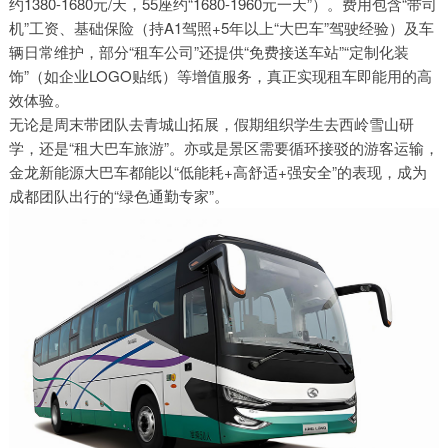
约1380-1680元/天，55座约“1680-1960元一天”）。费用包含“带司
机”工资、基础保险（持A1驾照+5年以上“大巴车”驾驶经验）及车
辆日常维护，部分“租车公司”还提供“免费接送车站”“定制化装
饰”（如企业LOGO贴纸）等增值服务，真正实现租车即能用的高
效体验。
无论是周末带团队去青城山拓展，假期组织学生去西岭雪山研
学，还是“租大巴车旅游”。亦或是景区需要循环接驳的游客运输，
金龙新能源大巴车都能以“低能耗+高舒适+强安全”的表现，成为
成都团队出行的“绿色通勤专家”。