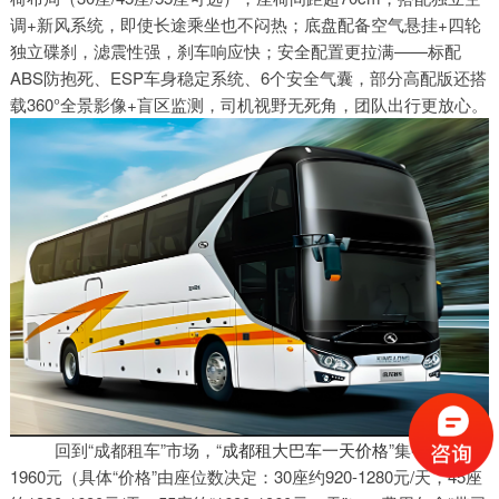
调+新风系统，即使长途乘坐也不闷热；底盘配备空气悬挂+四轮
独立碟刹，滤震性强，刹车响应快；安全配置更拉满——标配
ABS防抱死、ESP车身稳定系统、6个安全气囊，部分高配版还搭
载360°全景影像+盲区监测，司机视野无死角，团队出行更放心。
回到“成都租车”市场，“
成都租大巴车一天价格
”集中在920-
1960元（具体“价格”由座位数决定：30座约920-1280元/天，45座