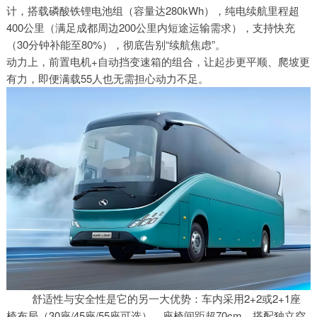
计，搭载磷酸铁锂电池组（容量达280kWh），纯电续航里程超
400公里（满足成都周边200公里内短途运输需求），支持快充
（30分钟补能至80%），彻底告别“续航焦虑”。
动力上，前置电机+自动挡变速箱的组合，让起步更平顺、爬坡更
有力，即便满载55人也无需担心动力不足。
舒适性与安全性是它的另一大优势：车内采用2+2或2+1座
椅布局（30座/45座/55座可选），座椅间距超70cm，搭配独立空