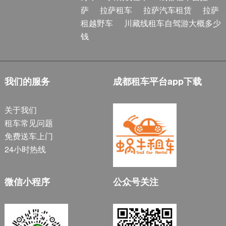
萨
拉萨租车
拉萨汽车租赁
拉萨
租越野车
川藏线租车自驾游大概多少
钱
我们的服务
成都租车平台app下载
关于我们
租车常见问题
免费送车上门
24小时热线
微信小程序
公众号关注