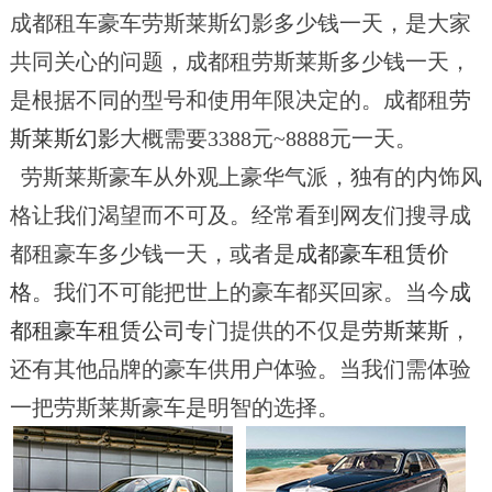
成都租车豪车劳斯莱斯幻影多少钱一天，是大家
共同关心的问题，成都租劳斯莱斯多少钱一天，
是根据不同的型号和使用年限决定的。成都租
劳
斯莱斯幻影
大概需要3388元~8888元一天。
劳斯莱斯豪车从外观上豪华气派，独有的内饰风
格让我们渴望而不可及。经常看到网友们搜寻成
都租豪车多少钱一天，或者是
成都豪车租赁价
格
。我们不可能把世上的豪车都买回家。当今
成
都租豪车租赁公司
专门提供的不仅是
劳斯莱斯
，
还有其他品牌的豪车供用户体验。当我们需体验
一把劳斯莱斯豪车是明智的选择。