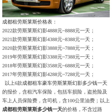
成都租劳斯莱斯价格表
：
2022款劳斯莱斯幻影4888元~8888元一天；
2021款劳斯莱斯幻影4388元~8388元一天；
2020款劳斯莱斯幻影3888元~7888元一天；
2019年劳斯莱斯幻影3388元~7388元一天；
2018年劳斯莱斯幻影3588元~6888元一天；
2017年劳斯莱斯幻影4288元~7288元一天；
以上6款
成都租车豪车劳斯莱斯幻影多少钱一天
的报价，含租汽车保险，包括车损险，盗抢险及
车上人员保险费，含司机，含100公里油费；以上
成都租劳斯莱斯多少钱一天
的价格，不含过路